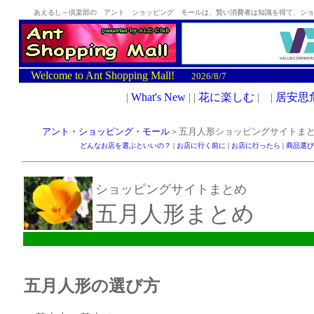
あえるし～倶楽部の アント ショッピング モールは、賢い消費者は知識を得て、ショッ
Welcome to Ant Shopping Mall!
2026/8/7
アント・ショッピング・モール
＞五月人形ショッピングサイトま
どんなお店を選ぶといいの？
|
お店に行く前に
|
お店に行ったら
|
商品選び
ショッピングサイトまとめ
五月人形まとめ
五月人形の選び方