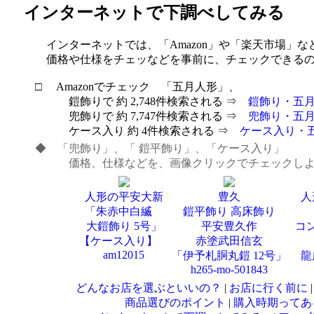
インターネットで下調べしてみる
インターネットでは、「Amazon」や「楽天市場」な
価格や仕様をチェッなどを事前に、チェックできるの
□
Amazonでチェック 「五月人形」、
鎧飾りで 約 2,748件検索される ⇒
鎧飾り・五
兜飾りで 約 7,747件検索される ⇒
兜飾り・五
ケース入り 約 4件検索される ⇒
ケース入り・
◆ 「兜飾り」、「 鎧平飾り」、「ケース入り」
価格、仕様などを、画像クリックでチェックしよ
人形の平安大新
豊久
人
「朱赤中白縅
鎧平飾り 高床飾り
大鎧飾り 5号」
平安豊久作
コ
【ケース入り】
赤塗武田信玄
am12015
「伊予札胴丸鎧 12号」
龍
h265-mo-501843
どんなお店を選ぶといいの？
|
お店に行く前に
商品選びのポイント
|
購入時期ってあ