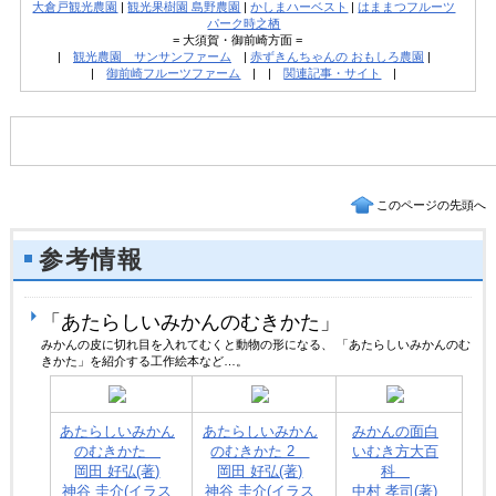
大倉戸観光農園
|
観光果樹園 島野農園
|
かしまハーベスト
|
はままつフルーツ
パーク時之栖
= 大須賀・御前崎方面 =
|
観光農園 サンサンファーム
|
赤ずきんちゃんの おもしろ農園
|
|
御前崎フルーツファーム
| |
関連記事・サイト
|
このページの先頭へ
参考情報
「あたらしいみかんのむきかた」
みかんの皮に切れ目を入れてむくと動物の形になる、 「あたらしいみかんのむ
きかた」を紹介する工作絵本など…。
あたらしいみかん
あたらしいみかん
みかんの面白
のむきかた
のむきかた 2
いむき方大百
岡田 好弘(著)
岡田 好弘(著)
科
神谷 圭介(イラス
神谷 圭介(イラス
中村 孝司(著)