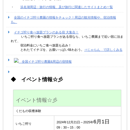
・
浜名湖周辺・旅行の情報、及び旅行に関連したサイトまとめ一覧
全国のイチゴ狩り農園の情報をチェック！周辺の観光情報や、宿泊情報
も。
イチゴ狩り食べ放題プランのある宿 大集合！
いちご狩り食べ放題プランがある宿なら、いちご農園まで近い宿に泊ま
れて、
宿泊料金にいちご食べ放題も込み！
とれたてイチゴを、お腹いっぱい味わおう。
⇒じゃらん で詳しくみる
全国イチゴ狩り農園&周辺の宿情報
◆ イベント情報☆彡
イベント情報☆彡
くだもの収穫体験
6月1日
2024年12月21日～2025年
いちご狩り
09：30～15：00