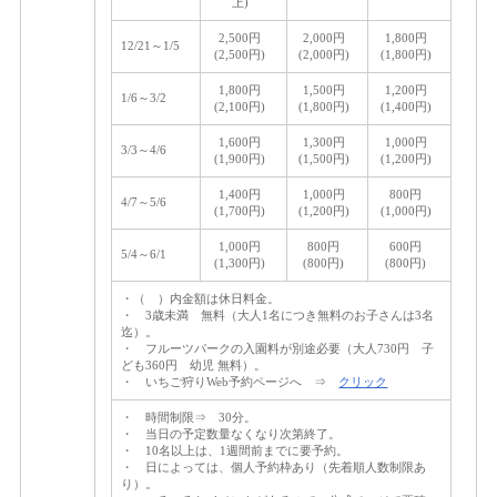
上)
2,500円
2,000円
1,800円
12/21～1/5
(2,500円)
(2,000円)
(1,800円)
1,800円
1,500円
1,200円
1/6～3/2
(2,100円)
(1,800円)
(1,400円)
1,600円
1,300円
1,000円
3/3～4/6
(1,900円)
(1,500円)
(1,200円)
1,400円
1,000円
800円
4/7～5/6
(1,700円)
(1,200円)
(1,000円)
1,000円
800円
600円
5/4～6/1
(1,300円)
(800円)
(800円)
・（ ）内金額は休日料金。
・ 3歳未満 無料（大人1名につき無料のお子さんは3名
迄）。
・ フルーツパークの入園料が別途必要（大人730円 子
ども360円 幼児 無料）。
・ いちご狩りWeb予約ページへ ⇒
クリック
・ 時間制限⇒ 30分。
・ 当日の予定数量なくなり次第終了。
・ 10名以上は、1週間前までに要予約。
・ 日によっては、個人予約枠あり（先着順人数制限あ
り）。