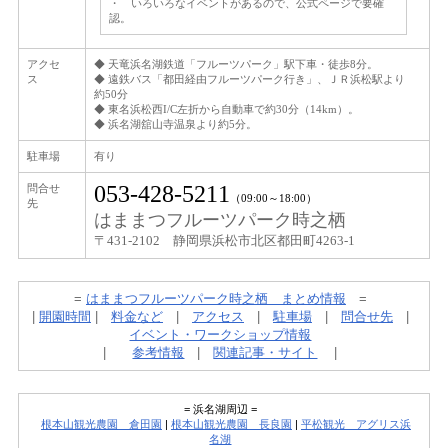
・ いろいろなイベントがあるので、公式ページで要確
認。
アクセ
◆ 天竜浜名湖鉄道「フルーツパーク」駅下車・徒歩8分。
ス
◆ 遠鉄バス「都田経由フルーツパーク行き」、ＪＲ浜松駅より
約50分
◆ 東名浜松西I/C左折から自動車で約30分（14km）。
◆ 浜名湖舘山寺温泉より約5分。
駐車場
有り
053-428-5211
問合せ
（09:00～18:00）
先
はままつフルーツパーク時之栖
〒431-2102 静岡県浜松市北区都田町4263-1
=
はままつフルーツパーク時之栖 まとめ情報
=
|
開園時間
|
料金など
|
アクセス
|
駐車場
|
問合せ先
|
イベント・ワークショップ情報
|
参考情報
|
関連記事・サイト
|
= 浜名湖周辺 =
根本山観光農園 倉田園
|
根本山観光農園 長良園
|
平松観光 アグリス浜
名湖