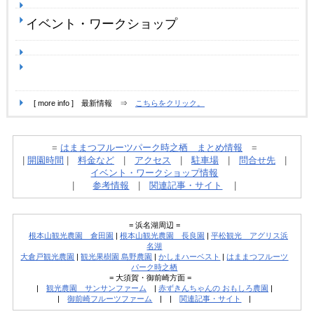
イベント・ワークショップ
[ more info ] 最新情報 ⇒
こちらをクリック。
=
はままつフルーツパーク時之栖 まとめ情報
=
|
開園時間
|
料金など
|
アクセス
|
駐車場
|
問合せ先
|
イベント・ワークショップ情報
|
参考情報
|
関連記事・サイト
|
= 浜名湖周辺 =
根本山観光農園 倉田園
|
根本山観光農園 長良園
|
平松観光 アグリス浜
名湖
大倉戸観光農園
|
観光果樹園 島野農園
|
かしまハーベスト
|
はままつフルーツ
パーク時之栖
= 大須賀・御前崎方面 =
|
観光農園 サンサンファーム
|
赤ずきんちゃんの おもしろ農園
|
|
御前崎フルーツファーム
| |
関連記事・サイト
|