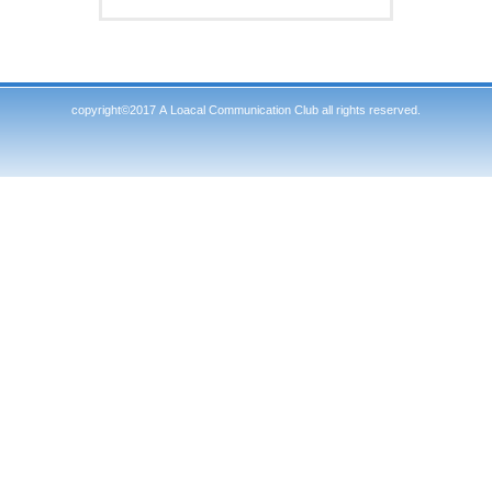
copyright©2017 A Loacal Communication Club all rights reserved.