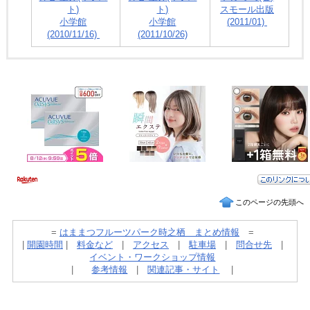
ト)
ト)
スモール出版
小学館
小学館
(2011/01)
(2010/11/16)
(2011/10/26)
このページの先頭へ
=
はままつフルーツパーク時之栖 まとめ情報
=
|
開園時間
|
料金など
|
アクセス
|
駐車場
|
問合せ先
|
イベント・ワークショップ情報
|
参考情報
|
関連記事・サイト
|