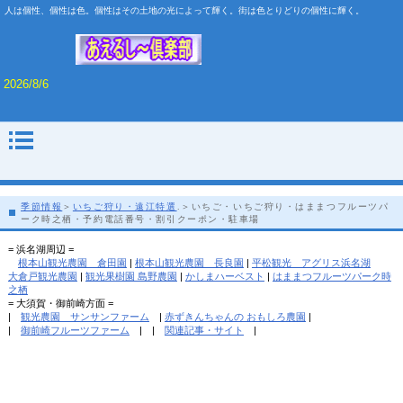
人は個性、個性は色。個性はその土地の光によって輝く。街は色とりどりの個性に輝く。
2026/8/6
季節情報
＞
いちご狩り・遠江特選
.＞いちご・いちご狩り・はままつフルーツパ
ーク時之栖・予約電話番号・割引クーポン・駐車場
= 浜名湖周辺 =
根本山観光農園 倉田園
|
根本山観光農園 長良園
|
平松観光 アグリス浜名湖
大倉戸観光農園
|
観光果樹園 島野農園
|
かしまハーベスト
|
はままつフルーツパーク時
之栖
= 大須賀・御前崎方面 =
|
観光農園 サンサンファーム
|
赤ずきんちゃんの おもしろ農園
|
|
御前崎フルーツファーム
| |
関連記事・サイト
|