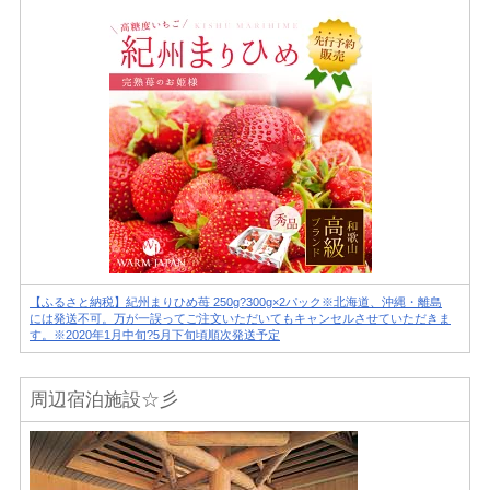
【ふるさと納税】紀州まりひめ苺 250g?300g×2パック※北海道、沖縄・離島
には発送不可。万が一誤ってご注文いただいてもキャンセルさせていただきま
す。※2020年1月中旬?5月下旬頃順次発送予定
周辺宿泊施設☆彡