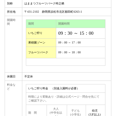
別称
はままつフルーツパーク時之栖
所在地
〒431-2102 静岡県浜松市北区都田町4263-1
開園時
期間
開園時間
間
09：30 ～ 15：00
いちご狩り
果樹園ゾーン
09：00 ～ 17：00
フルーツパーク
09：00 ～ 18：00
休園日
不定休
料金な
いちご狩り料金 （別途入園料が必要）
ど
時期により変動あり・詳細は公式ページ・問合せ先にて
ご確認下さい。
大人
子ども
幼児
期 間
(中学生以
(小学生)
(3才以上)