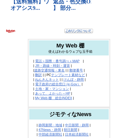
My Web 棚
使えばわかるウェブな玉手箱
|
電話＞国際・番号調べ＋MAP
|
|
JR・路線・時刻・運賃
|
|
道路交通情報・東名
| |
郵便番号
|
|
翻訳
| | PC
テンプレート素材など
|
|
ねんきんネット
| |
けんぽ・静岡
|
|
電子政府の総合窓口 (e-Gov）
|
|
土地・家・マンション
|
|
あって、よかった～HP
|
|
My Web 棚 総合INDEX
|
ジモティなNews
|
静岡新聞・地域
|
中日新聞・静岡
|
|
47News・静岡
|
朝日新聞
|
|
中部経済新聞社
|
日本経済新聞社
|