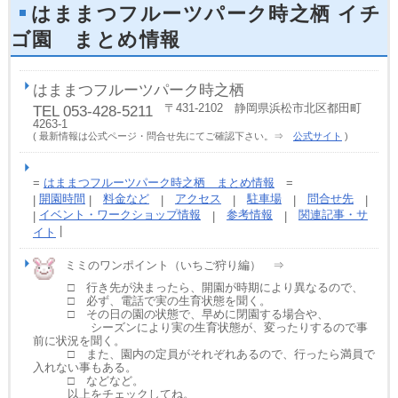
はままつフルーツパーク時之栖 イチ
ゴ園 まとめ情報
はままつフルーツパーク時之栖
〒431-2102 静岡県浜松市北区都田町
TEL 053-428-5211
4263-1
( 最新情報は公式ページ・問合せ先にてご確認下さい。⇒
公式サイト
)
=
はままつフルーツパーク時之栖 まとめ情報
=
開園時間
料金など
アクセス
駐車場
問合せ先
|
|
|
|
|
|
イベント・ワークショップ情報
参考情報
関連記事・サ
|
|
|
|
イト
ミミのワンポイント（いちご狩り編） ⇒
□ 行き先が決まったら、開園が時期により異なるので、
□ 必ず、電話で実の生育状態を聞く。
□ その日の園の状態で、早めに閉園する場合や、
シーズンにより実の生育状態が、変ったりするので事
前に状況を聞く。
□ また、園内の定員がそれぞれあるので、行ったら満員で
入れない事もある。
□ などなど。
以上をチェックしてね。