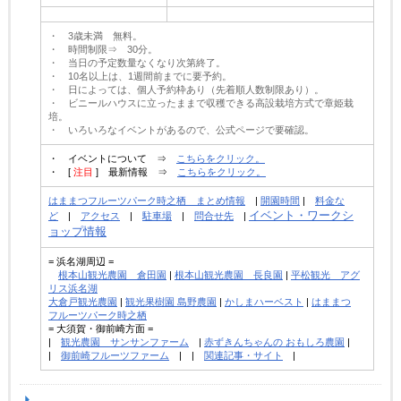
・ 3歳未満 無料。
・ 時間制限⇒ 30分。
・ 当日の予定数量なくなり次第終了。
・ 10名以上は、1週間前までに要予約。
・ 日によっては、個人予約枠あり（先着順人数制限あり）。
・ ビニールハウスに立ったままで収穫できる高設栽培方式で章姫栽
培。
・ いろいろなイベントがあるので、公式ページで要確認。
・ イベントについて ⇒
こちらをクリック。
・ [
注目
] 最新情報 ⇒
こちらをクリック。
はままつフルーツパーク時之栖 まとめ情報
|
開園時間
|
料金な
イベント・ワークシ
ど
|
アクセス
|
駐車場
|
問合せ先
|
ョップ情報
= 浜名湖周辺 =
根本山観光農園 倉田園
|
根本山観光農園 長良園
|
平松観光 アグ
リス浜名湖
大倉戸観光農園
|
観光果樹園 島野農園
|
かしまハーベスト
|
はままつ
フルーツパーク時之栖
= 大須賀・御前崎方面 =
|
観光農園 サンサンファーム
|
赤ずきんちゃんの おもしろ農園
|
|
御前崎フルーツファーム
| |
関連記事・サイト
|