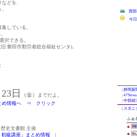
りなどを、
う。
西部
今日
募集している。
講。
選択できる。
旧 磐田市勤労者総合福祉センタ)。
と
|
静岡新
月23日
（金）
までだよ。
|
47Ne
|
中部経
とめ情報へ ⇒ クリック
|
スポニ
歴史文書館 主催
・初級講座」まとめ情報
|