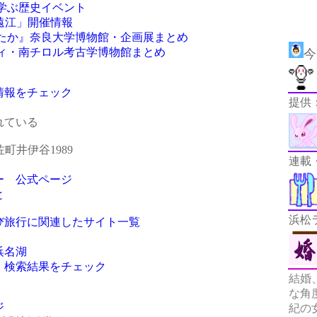
学ぶ歴史イベント
遠江」開催情報
たか』奈良大学博物館・企画展まとめ
ィ・南チロル考古学博物館まとめ
今
の情報をチェック
提供
ている
町井伊谷1989
連載
ー 公式ページ
と
浜松
び旅行に関連したサイト一覧
浜名湖
」検索結果をチェック
結婚
な角
ジ
紀の