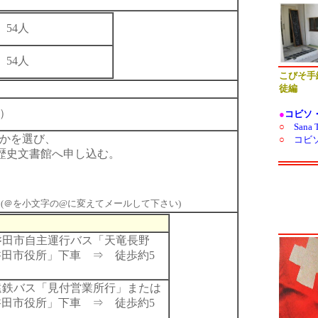
54人
54人
金）
かを選び、
で歴史文書館へ申し込む。
p
(＠を小文字の@に変えてメールして下さい)
磐田市自主運行バス「天竜長野
田市役所」下車 ⇒ 徒歩約5
遠鉄バス「見付営業所行」または
田市役所」下車 ⇒ 徒歩約5