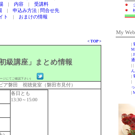
場
|
内容
|
受講料
場
|
申込み方法
|
問合せ先
イト
|
おまけの情報
My We
<
TOP
>
初級講座」まとめ情報
パージにてご確認下さい)
ピア磐田 視聴覚室（磐田市見付）
各日とも
13:30～15:00
土)