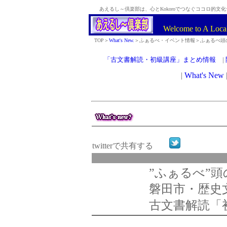
あえるし～倶楽部は、心とKokoroでつなぐココロ的文化
Welcome to A Loca
TOP＞
What's New.
＞ふぁるべ・イベント情報＞ふぁるべ頭
「古文書解読・初級講座」まとめ情報
|
twitterで共有する
”ふぁるべ”
磐田市・歴史
古文書解読「