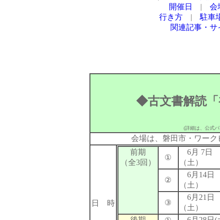
開催日
|
会
行き方
|
駐車
関連記事・サ
◆古文書解読「
(詳細は、公式
会場は、磐田市・ワーク
前期
6月 7日
①
（全3回）
（土）
6月14日
②
（土）
6月21日
③
日 時
（土）
後期
6月28日(