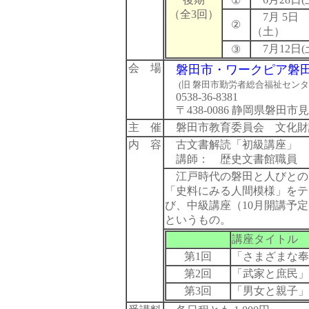
①
（全3回）
7月 5日
②
（土）
7月12日(
③
会 場
磐田市・ワークピア磐
(旧 磐田市勤労者総合福祉センタ
0538-36-8381
〒438-0086 静岡県磐田市見付
主 催
磐田市教育委員会 文化財
内 容
古文書解読「初級講座」
講師： 歴史文書館職員
江戸時代の磐田と人びとの
「史料にみる人間模様」をテ
び、中級講座（10月開講予
というもの。
講座タイトル
第1回
「さまざまな奉
第2回
「武家と庶民」
第3回
「男女と親子」