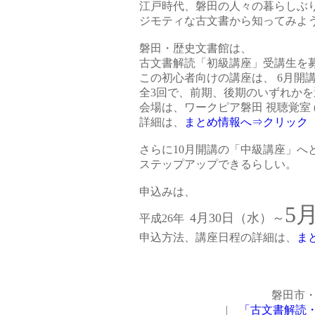
江戸時代、磐田の人々の暮らしぶ
ジモティな古文書から知ってみよ
磐田・歴史文書館は、
古文書解読「初級講座」受講生を
この初心者向けの講座は、 6月開
全3回で、前期、後期のいずれかを
会場は、ワークピア磐田 視聴覚室 (
詳細は、
まとめ情報へ⇒クリック
さらに10月開講の「中級講座」へ
ステップアップできるらしい。
申込みは、
5
4月30日（水）～
平成26年
申込方法、講座日程の詳細は、
ま
磐田市・
|
「古文書解読