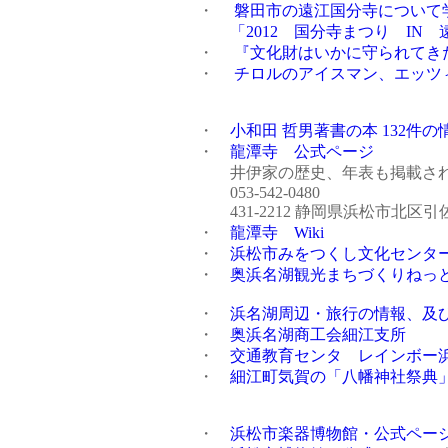
・
磐田市の遠江国分寺について
「2012 国分寺まつり IN 
・
『文化財はいかに守られてき
・
チロルのアイスマン、エッツ
・
小和田 哲男著書の本 132件
・
龍潭寺 公式ページ
井伊家の歴史、年表も掲載され
053-542-0480
431-2212 静岡県浜松市北区引佐
・
龍潭寺 Wiki
・
浜松市みをつくし文化センタ
・
奥浜名湖観光まちづくりねっ
・
浜名湖周辺・旅行の情報、及
・
奥浜名湖商工会細江支所
・
交通教育センタ レインボー
・
細江町気賀の「八幡神社祭典
・
浜松市楽器博物館・公式ペー