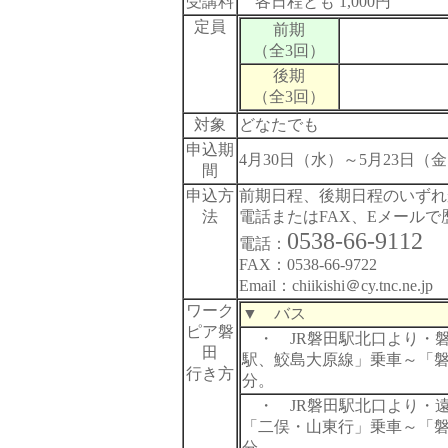
受講料
各日程とも 1,000円
定員
前期
（全3回）
後期
（全3回）
対象
どなたでも
申込期
4月30日（水）～5月23日（
間
申込方
前期日程、後期日程のいずれ
法
電話またはFAX、Eメール
0538-66-9112
電話：
FAX：0538-66-9722
Email：chiikishi＠cy.tnc.ne.j
ワーク
▼ バス
ピア磐
・ JR磐田駅北口より・
田
駅、鮫島大原線」乗車～「磐
行き方
分。
・ JR磐田駅北口より・
「二俣・山東行」乗車～「磐
分。