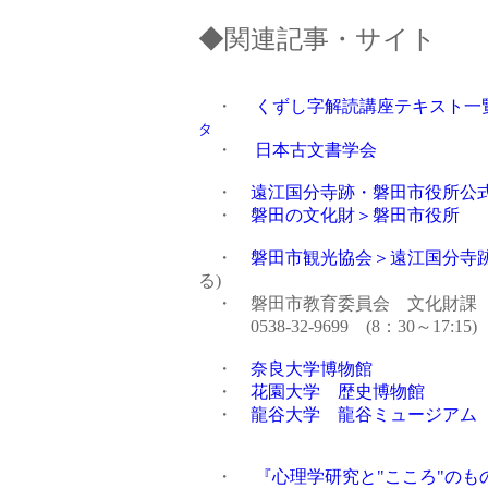
◆
関連記事・サイト
・
くずし字解読講座テキスト一覧
タ
・
日本古文書学会
・
遠江国分寺跡・磐田市役所公
・
磐田の文化財＞磐田市役所
・
磐田市観光協会＞遠江国分寺
る)
・ 磐田市教育委員会 文化財課
0538-32-9699 (8：30～17:15)
・
奈良大学博物館
・
花園大学 歴史博物館
・
龍谷大学 龍谷ミュージアム
・
『心理学研究と"こころ"の