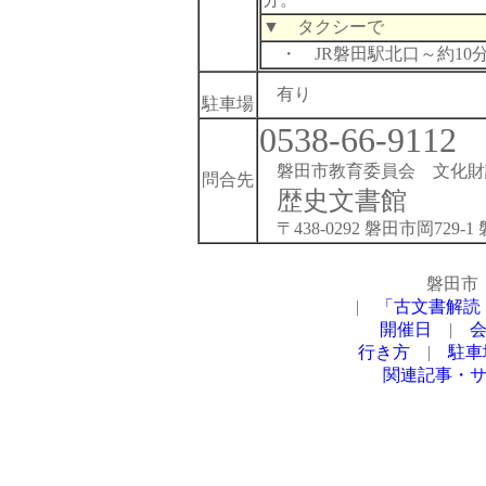
▼ タクシーで
・ JR磐田駅北口～約10
有り
駐車場
0538-66-9112
磐田市教育委員会 文化
問合先
歴史文書館
〒438-0292 磐田市岡729-
磐田市
|
「古文書解読
開催日
|
行き方
|
駐車
関連記事・