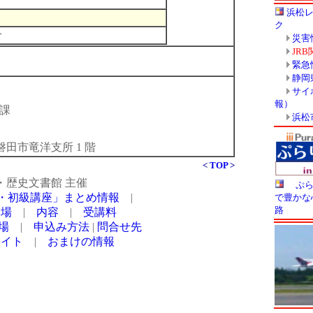
分
財課
1 磐田市竜洋支所 1 階
<
TOP
>
・歴史文書館 主催
・初級講座」まとめ情報
|
会場
|
内容
|
受講料
場
|
申込み方法
|
問合せ先
サイト
|
おまけの情報