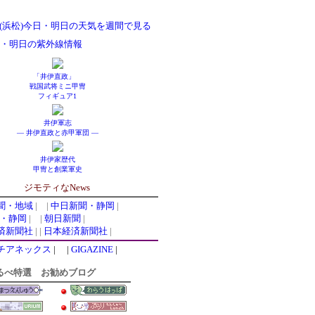
(浜松)今日・明日の天気を週間で見る
・明日の紫外線情報
「井伊直政」
戦国武将ミニ甲冑
フィギュア1
井伊軍志
― 井伊直政と赤甲軍団 ―
井伊家歴代
甲冑と創業軍史
ジモティなNews
聞・地域
| |
中日新聞・静岡
|
ws・静岡
| |
朝日新聞
|
済新聞社
| |
日本経済新聞社
|
チアネックス
| |
GIGAZINE
|