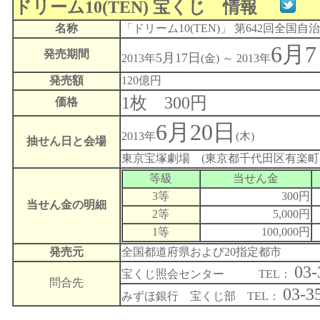
ドリーム10(TEN) 宝くじ 情報
名称
「ドリーム10(TEN)」 第642回全国自
6月
発売期間
5月17日
2013年
(金) ～ 2013年
発売額
120億円
1枚 300円
価格
6月20日
2013年
(木)
抽せん日と会場
東京宝塚劇場 (東京都千代田区有楽町1丁
等級
当せん金
3等
300円
当せん金の明細
2等
5,000円
1等
100,000円
発売元
全国都道府県および20指定都市
03-
宝くじ照会センター TEL：
問合先
03-3
みずほ銀行 宝くじ部 TEL：