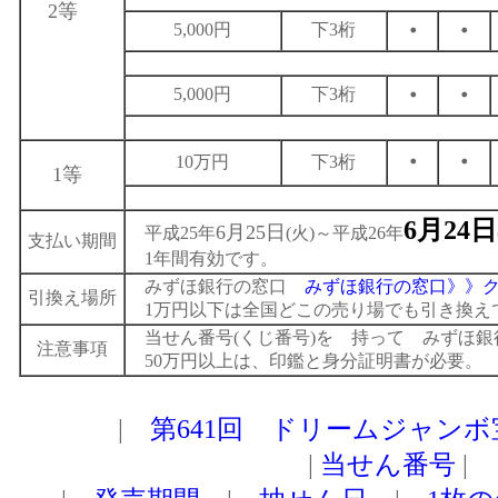
2等
・
・
5,000円
下3桁
・
・
5,000円
下3桁
・
・
10万円
下3桁
1等
6月24日
6月25日
平成25年
(火)～平成26年
支払い期間
1年間有効です。
みずほ銀行の窓口
みずほ銀行の窓口》》
引換え場所
1万円以下は全国どこの売り場でも引き換え
当せん番号(くじ番号)を 持って みずほ銀
注意事項
50万円以上は、印鑑と身分証明書が必要。
|
第641回 ドリームジャン
|
当せん番号
|