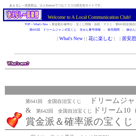
あえるし～倶楽部は、心とKokoroでつなぐココロ的文化サイトです。
Welcome to A Local Communication Club
TOP
＞
What's New
.＞賞金額か確率か・宝くじ情報・浜松・マスミ・第641回全国自治
第641回 ドリームジャンボ宝くじ 当せん番号情報
|
発売期間
|
抽せん
ドリームジャ
第641回 全国自治宝くじ
&
ドリーム10
第642回 全国自治宝くじ
賞金派＆確率派の宝くじ