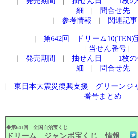
|
発売期間
|
抽せん日
|
1枚
細
|
問合せ先
|
参考情報
|
関連記事
|
第642回 ドリーム10(TEN
|
当せん番号
|
|
発売期間
|
抽せん日
|
1枚
細
|
問合せ先
|
東日本大震災復興支援 グリーンジ
番号まとめ
|
◆
第641回 全国自治宝くじ
ドリーム ジャンボ宝くじ 情報