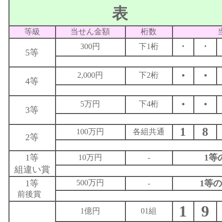
表
等級
当せん金額
桁数
300円
下1桁
・
・
5等
・
・
2,000円
下2桁
4等
・
・
5万円
下4桁
3等
1
8
100万円
各組共通
2等
1等
1等
10万円
-
組違い賞
1等
500万円
1等
-
前後賞
1
9
1億円
01組