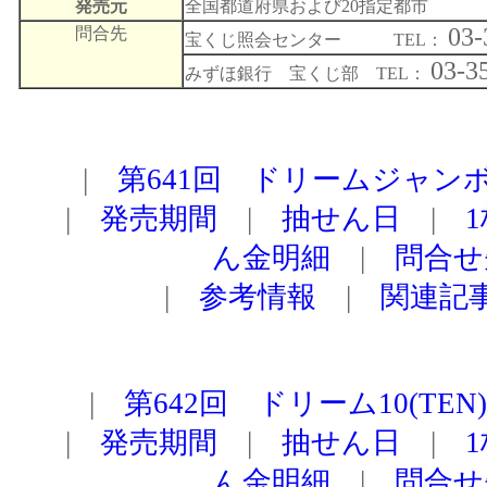
発売元
全国都道府県および20指定都市
03-
問合先
宝くじ照会センター TEL：
03-3
みずほ銀行 宝くじ部 TEL：
|
第641回 ドリームジャン
|
発売期間
|
抽せん日
|
ん金明細
|
問合せ
|
参考情報
|
関連記
|
第642回 ドリーム10(TE
|
発売期間
|
抽せん日
|
ん金明細
|
問合せ