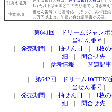
みずほ銀行の窓口
みずほ銀行の窓口》》
引換え場所
1万円以下は全国どこの売り場でも引き換え
当せん番号(くじ番号)を 持って みずほ銀
注意事項
50万円以上は、印鑑と身分証明書が必要。
|
第641回 ドリームジャン
|
当せん番号
|
|
発売期間
|
抽せん日
|
1枚
細
|
問合せ先
|
参考情報
|
関連記事
|
第642回 ドリーム10(TEN
|
当せん番号
|
|
発売期間
|
抽せん日
|
1枚
細
|
問合せ先