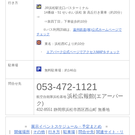
行き方
JR浜松駅北口バスターミナル
14番線・51 せいれい浜松 泉 高丘行き乗車（約20分）
⇒
⇒泉四丁目」下車徒歩約10分
※バス利用詳細は、
遠州鉄道(株)公式ホームページで
チェック
東名：浜松西ICより約10分
・
エアパーク公式ページでアクセスMAPをチェック
駐車場
無料駐車場：約146台
053-472-1121
問合せ先
浜松広報館(エアーパー
航空自衛隊浜松基地
ク)
432-8551 静岡県浜松市西区西山町 無番地
=
展示イベントスケジュール・予定まとめ
=
|
開催場所
|
その他
|
行き方
|
駐車場
|
問合せ先
|
関連サイト・リ