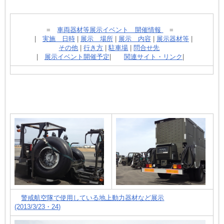
=
車両器材等展示イベント 開催情報
=
|
実施 日時
|
展示 場所
|
展示 内容
|
展示器材等
|
その他
|
行き方
|
駐車場
|
問合せ先
|
展示イベント開催予定
|
関連サイト・リンク
|
警戒航空隊で使用している地上動力器材など展示
(2013/3/23・24)