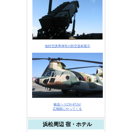
地対空誘導弾等の防空器材展示
輸送ヘリCH-47Jが
広報館にやってくる
浜松周辺 宿・ホテル