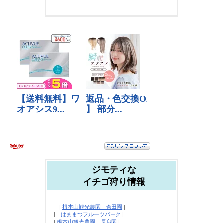
ジモティな
イチゴ狩り情報
|
根本山観光農園 倉田園
|
|
はままつフルーツパーク
|
|
根本山観光農園 長良園
|