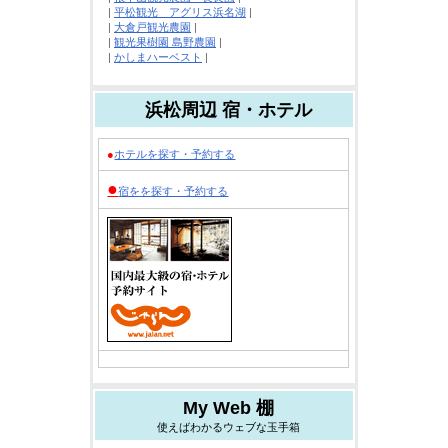
|
平松観光 アグリス浜名湖
|
|
大倉戸観光農園
|
|
観光果樹園 島野農園
|
|
かしまハーベスト
|
浜松周辺 宿・ホテル
●
ホテルを探す・予約する
●
宿をを探す・予約する
My Web 棚
使えばわかるウェブな玉手箱