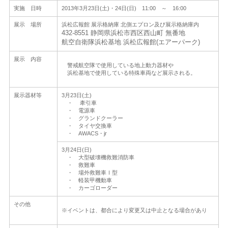
実施 日時
2013年3月23日(土)・24日(日) 11:00 ～ 16:00
展示 場所
浜松広報館 展示格納庫 北側エプロン及び展示格納庫内
432-8551 静岡県浜松市西区西山町 無番地
航空自衛隊浜松基地 浜松広報館(エアーパーク)
展示 内容
警戒航空隊で使用している地上動力器材や
浜松基地で使用している特殊車両など展示される。
展示器材等
3月23日(土)
・ 牽引車
・ 電源車
・ グランドクーラー
・ タイヤ交換車
・ AWACS・jr
3月24日(日)
・ 大型破壊機救難消防車
・ 救難車
・ 場外救難車Ⅰ型
・ 軽装甲機動車
・ カーゴローダー
その他
※イベントは、都合により変更又は中止となる場合があり