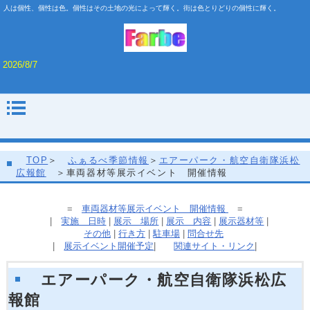
人は個性、個性は色。個性はその土地の光によって輝く。街は色とりどりの個性に輝く。
2026/8/7
TOP
＞
ふぁるべ季節情報
＞
エアーパーク・航空自衛隊浜松
広報館
＞車両器材等展示イベント 開催情報
=
車両器材等展示イベント 開催情報
=
|
実施 日時
|
展示 場所
|
展示 内容
|
展示器材等
|
その他
|
行き方
|
駐車場
|
問合せ先
|
展示イベント開催予定
|
関連サイト・リンク
|
エアーパーク・航空自衛隊浜松広
報館