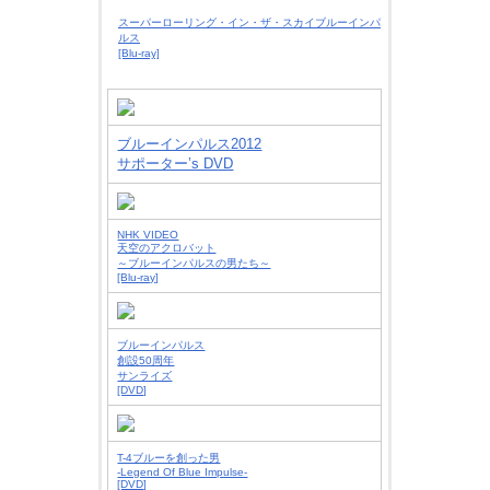
スーパーローリング・イン・ザ・スカイブルーインパ
ルス
[Blu-ray]
ブルーインパルス2012
サポーター’s DVD
NHK VIDEO
天空のアクロバット
～ブルーインパルスの男たち～
[Blu-ray]
ブルーインパルス
創設50周年
サンライズ
[DVD]
T-4ブルーを創った男
-Legend Of Blue Impulse-
[DVD]