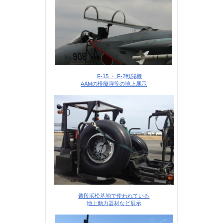
F-15 ・ F-2戦闘機
AAMの模擬弾等の地上展示
普段浜松基地で使われている
地上動力器材など展示