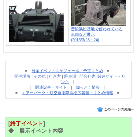
普段浜松基地で使われている
車両など展示
(2013/3/23・24)
=
展示イベントスケジュール・予定まとめ
=
|
開催場所
|
その他
|
行き方
|
駐車場
|
問合せ先
|
関連サイト・リ
ンク
|
|
関連記事・サイト
|
知っとく情報
|
=
エアーパーク・航空自衛隊浜松広報館・まとめ情報
=
このページの先頭へ
[
終了イベント
]
◆
展示イベント内容