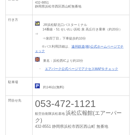
432-8851
静岡県浜松市西区西山町無番地
行き方
JR浜松駅北口バスターミナル
14番線・51 せいれい浜松 泉 高丘行き乗車（約20分）
⇒
⇒泉四丁目」下車徒歩約10分
※バス利用詳細は、
遠州鉄道(株)公式ホームページでチ
ェック
東名：浜松西ICより約10分
・
エアパーク公式ページでアクセスMAPをチェック
駐車場
約146台(無料)
053-472-1121
問合せ先
浜松広報館(エアーパー
航空自衛隊浜松基地
ク)
432-8551 静岡県浜松市西区西山町 無番地