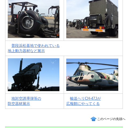
普段浜松基地で使われている
地上動力器材など展示
地対空誘導弾等の
輸送ヘリCH-47Jが
防空器材展示
広報館にやってくる
このページの先頭へ