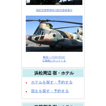
地対空誘導弾等の防空器材展示
輸送ヘリCH-47Jが
広報館にやってくる
浜松周辺 宿・ホテル
ホテルを探す・予約する
●
宿をを探す・予約する
●