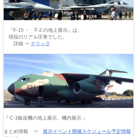
『F-15 ・ F-2 の地上展示』は、
現役のリアル圧巻でした。
詳細 ⇒
クリック
『 C-1輸送機の地上展示、機内展示 』
まとめ情報 ⇒
展示イベント開催スケジュール予定情報