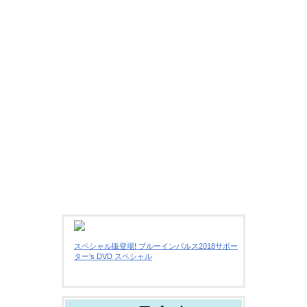
スペシャル版登場! ブルーインパルス2018サポー
ター's DVD スペシャル