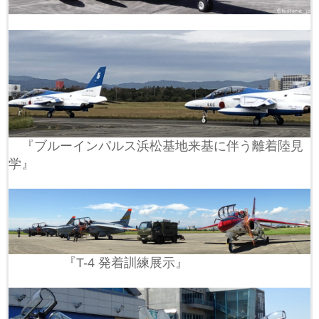
『ブルーインパルス浜松基地来基に伴う離着陸見
学』
『T-4 発着訓練展示』