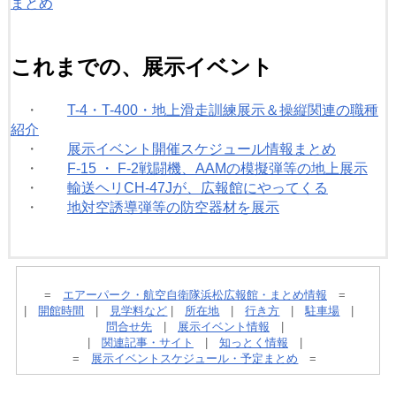
まとめ
これまでの、展示イベント
・
T-4・T-400・地上滑走訓練展示＆操縦関連の職種
紹介
・
展示イベント開催スケジュール情報まとめ
・
F-15 ・ F-2戦闘機、AAMの模擬弾等の地上展示
・
輸送ヘリCH-47Jが、広報館にやってくる
・
地対空誘導弾等の防空器材を展示
=
エアーパーク・航空自衛隊浜松広報館・まとめ情報
=
|
開館時間
|
見学料など
|
所在地
|
行き方
|
駐車場
|
問合せ先
|
展示イベント情報
|
|
関連記事・サイト
|
知っとく情報
|
=
展示イベントスケジュール・予定まとめ
=