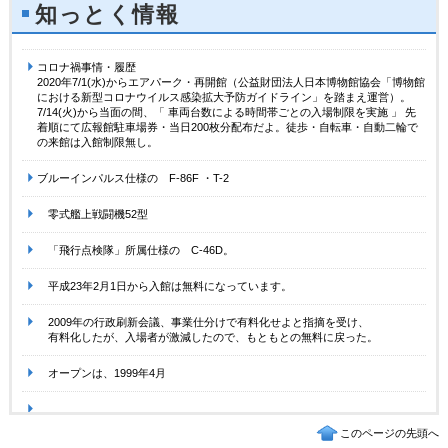
知っとく情報
コロナ禍事情・履歴
2020年7/1(水)からエアパーク・再開館（公益財団法人日本博物館協会「博物館
における新型コロナウイルス感染拡大予防ガイドライン」を踏まえ運営）。
7/14(火)から当面の間、「 車両台数による時間帯ごとの入場制限を実施 」 先
着順にて広報館駐車場券・当日200枚分配布だよ。徒歩・自転車・自動二輪で
の来館は入館制限無し。
ブルーインパルス仕様の F-86F ・T-2
零式艦上戦闘機52型
「飛行点検隊」所属仕様の C-46D。
平成23年2月1日から入館は無料になっています。
2009年の行政刷新会議、事業仕分けで有料化せよと指摘を受け、
有料化したが、入場者が激減したので、もともとの無料に戻った。
オープンは、1999年4月
このページの先頭へ