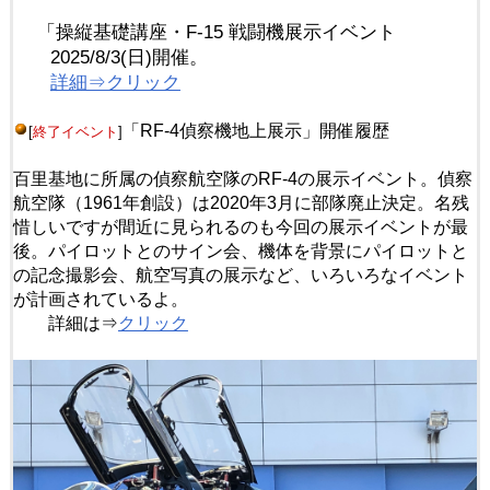
「操縦基礎講座・F-15 戦闘機展示イベント
2025/8/3(日)開催。
詳細⇒クリック
「RF-4偵察機地上展示」開催履歴
[
終了イベント
]
百里基地に所属の偵察航空隊のRF-4の展示イベント。偵察
航空隊（1961年創設）は2020年3月に部隊廃止決定。名残
惜しいですが間近に見られるのも今回の展示イベントが最
後。パイロットとのサイン会、機体を背景にパイロットと
の記念撮影会、航空写真の展示など、いろいろなイベント
が計画されているよ。
詳細は⇒
クリック