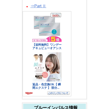
⇒Part Ⅱ
●
ブルーインパルス情報