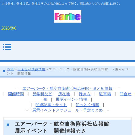
人は個性、個性は色。個性はその土地の光によって輝く。街は色とりどりの個性に輝く。
2026/8/6
TOP
＞
ふぁるべ季節情報
＞エアーパーク・航空自衛隊浜松広報館 ＞展示イベ
ント 開催情報
=
エアーパーク・航空自衛隊浜松広報館・まとめ情報
=
|
開館時間
|
見学料など
|
所在地
|
行き方
|
駐車場
|
問合せ
先
|
展示イベント情報
|
|
関連記事・サイト
|
知っとく情報
|
=
展示イベントスケジュール・予定まとめ
=
エアーパーク・航空自衛隊浜松広報館
展示イベント 開催情報
☆彡