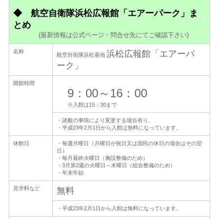
◆
航空自衛隊浜松広報館「エアーパーク」ま
とめ
(最新情報は公式ページ・問合せ先にてご確認下さい)
名称
浜松広報館「エアーパ
航空自衛隊浜松基地
ーク」
開館時間
9：00～16：00
※入館は15：30まで
・諸般の事情により変更する場合有り。
・平成23年2月1日から入館は無料になっています。
休館日
・毎週月曜日（月曜日が祝日又は国民の休日の場合はその翌
日）
・毎月最終火曜日（施設整備のため）
・3月第2週の火曜日～木曜日（総合整備のため）
・年末年始
見学料など
無料
・平成23年2月1日から入館は無料になっています。