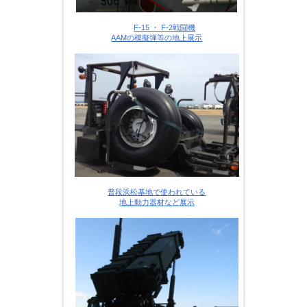
F-15 ・ F-2戦闘機
AAMの模擬弾等の地上展示
普段浜松基地で使われている
地上動力器材など展示