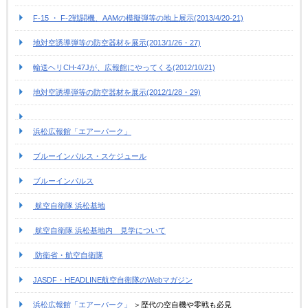
F-15 ・ F-2戦闘機、AAMの模擬弾等の地上展示(2013/4/20-21)
地対空誘導弾等の防空器材を展示(2013/1/26・27)
輸送ヘリCH-47Jが、広報館にやってくる(2012/10/21)
地対空誘導弾等の防空器材を展示(2012/1/28・29)
浜松広報館「エアーパーク」
ブルーインパルス・スケジュール
ブルーインパルス
航空自衛隊 浜松基地
航空自衛隊 浜松基地内 見学について
防衛省・航空自衛隊
JASDF・HEADLINE航空自衛隊のWebマガジン
浜松広報館「エアーパーク」
＞歴代の空自機や零戦も必見