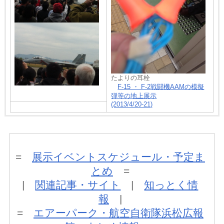
たよりの耳栓
F-15 ・ F-2戦闘機AAMの模擬
弾等の地上展示
(2013/4/20-21)
=
展示イベントスケジュール・予定ま
とめ
=
|
関連記事・サイト
|
知っとく情
報
|
=
エアーパーク・航空自衛隊浜松広報