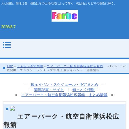
人は個性、個性は色。個性はその土地の光によって輝く。街は色とりどりの個性に輝く。
2026/8/7
TOP
＞
ふぁるべ季節情報
＞
エアーパーク・航空自衛隊浜松広報館
＞F-15・F-2
戦闘機・エンジン・ランナップ等地上展示イベント 開催情報
=
展示イベントスケジュール・予定まとめ
=
|
関連記事・サイト
|
知っとく情報
|
=
エアーパーク・航空自衛隊浜松広報館・まとめ情報
=
エアーパーク・航空自衛隊浜松広
報館