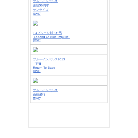
ブルーインパルス
創設50周年
サンライズ
[DVD]
T-4ブルーを創った男
-Legend Of Blue Impulse-
[DVD]
ブルーインパルス2013
「絆II」
Return To Base
[DVD]
ブルーインパルス
曲技飛行
[DVD]