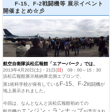
F-15、F-2戦闘機等 展示イベント
開催まとめ☆彡
航空自衛隊浜松広報館「エアーパーク」では、
2013年4月20日(土)・21日(
日
) 09：00～15：30
浜松広報館展示格納庫北側エプロンで、
F-15、F-2
第1術科学校が保有している
戦闘機が
地上展示されました。
今回は、なんとなんと浜松広報館初めての
エンジン・ランナップ
航空機の
が予定され