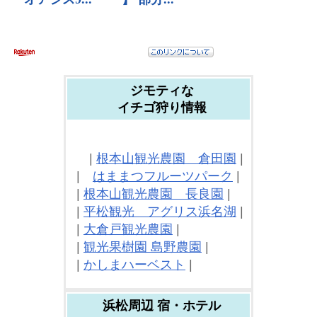
ジモティな
イチゴ狩り情報
|
根本山観光農園 倉田園
|
|
はままつフルーツパーク
|
|
根本山観光農園 長良園
|
|
平松観光 アグリス浜名湖
|
|
大倉戸観光農園
|
|
観光果樹園 島野農園
|
|
かしまハーベスト
|
浜松周辺 宿・ホテル