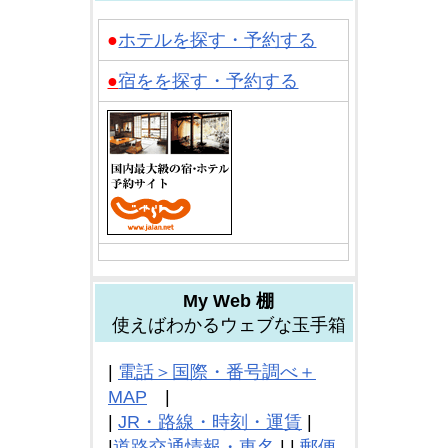
●
ホテルを探す・予約する
●
宿をを探す・予約する
My Web 棚
使えばわかるウェブな玉手箱
|
電話＞国際・番号調べ＋
MAP
|
|
JR・路線・時刻・運賃
|
|
道路交通情報・東名
| |
郵便