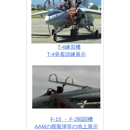
T-4練習機
T-4発着訓練展示
F-15 ・ F-2戦闘機
AAMの模擬弾等の地上展示