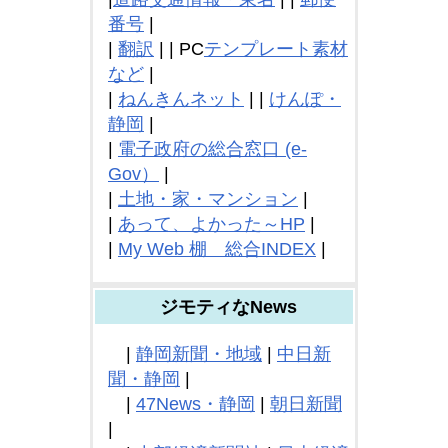
番号
|
|
翻訳
| | PC
テンプレート素材
など
|
|
ねんきんネット
| |
けんぽ・
静岡
|
|
電子政府の総合窓口 (e-
Gov）
|
|
土地・家・マンション
|
|
あって、よかった～HP
|
|
My Web 棚 総合INDEX
|
ジモティなNews
|
静岡新聞・地域
|
中日新
聞・静岡
|
|
47News・静岡
|
朝日新聞
|