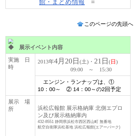
館・まとめ情報
=
このページの先頭へ
◆
展示イベント内容
実施 日
4月20日
21日
2013年
(土)・
(
日
)
時
09:00 ～ 15:30
エンジン・ランナップは、①
10：00～ ② 14：00～の2回予定
展示 場
浜松広報館 展示格納庫 北側エプロ
所
ン及び展示格納庫内
432-8551 静岡県浜松市西区西山町 無番地
航空自衛隊浜松基地 浜松広報館(エアーパーク)