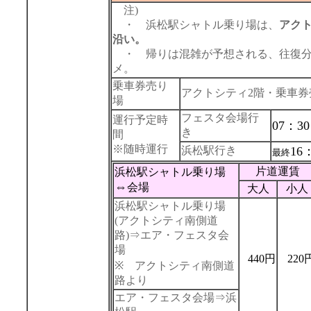
注)
・ 浜松駅シャトル乗り場は、
アク
沿い。
・ 帰りは混雑が予想される、往復分
メ。
乗車券売り
アクトシティ2階・乗車券
場
フェスタ会場行
運行予定時
07：3
き
間
※随時運行
浜松駅行き
16
最終
片道運賃
浜松駅シャトル乗り場
⇔
会場
大人
小人
浜松駅シャトル乗り場
(アクトシティ南側道
路)⇒エア・フェスタ会
場
440円
220
※ アクトシティ南側道
路より
エア・フェスタ会場⇒浜