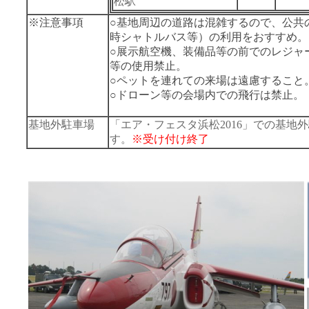
松駅
※
注意事項
○基地周辺の道路は混雑するので、公共
時シャトルバス等）の利用をおすすめ。
○展示航空機、装備品等の前でのレジャ
等の使用禁止。
○ペットを連れての来場は遠慮すること
○ドローン等の会場内での飛行は禁止。
基地外駐車場
「エア・フェスタ浜松2016」での基地
す。
※受け付け終了