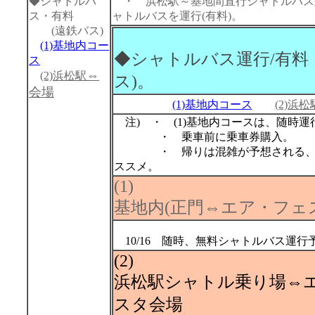
◆
シャトルバ
・ 浜松駅～基地間直行シャトルバス
ス・有料
ャトルバスを運行(有料)。
(遠鉄バス)
(1)基地内コー
◆シャトルバス運行/有料
ス
⇔
(2)浜松駅
ス)。
会場
(1)基地内コース
(2)浜松
注) ・ (1)基地内コースは、随時運
・ 乗車前に乗車券購入。
・ 帰りは混雑が予想される、往
ススメ。
(1)
基地内(正門⇔エア・フェ
10/16 随時、無料シャトルバス運行
(2)
浜松駅シャトル乗り場⇔
スタ会場