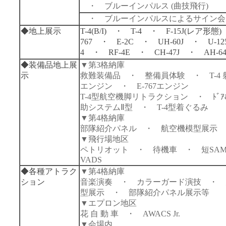
・ ブルーインパルス (曲技飛行)
・ ブルーインパルスによるサイン会
◆
地上展示
T-4(B/I) ・ T-4 ・ F-15J(レア形態
767 ・ E-2C ・ UH-60J ・ U-1
4 ・ RF-4E ・ CH-47J ・ AH-64
◆
装備品地上展
▼第3格納庫
示
救難装備品 ・ 整備員体験 ・ T-4 
エンジン ・ E-767エンジン
T-4型航空機脚リトラクション ・ ﾄﾞｱ
助システムⅡ型 ・ T-4型着ぐるみ
▼第4格納庫
部隊紹介パネル ・ 航空機模型展示
▼飛行場地区
ペトリオット ・ 待機車 ・ 短SA
VADS
◆
各種アトラク
▼第4格納庫
ション
音楽演奏 ・ カラーガード演技 ・ 
型展示 ・ 部隊紹介パネル展示等
▼エプロン地区
花 自 動 車 ・ AWACS Jr.
▼会場内