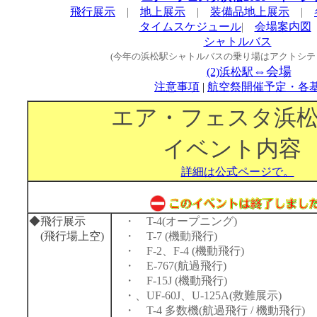
飛行展示
|
地上展示
|
装備品地上展示
|
タイムスケジュール
|
会場案内図
シャトルバス
(今年の浜松駅シャトルバスの乗り場はアクトシテ
⇔会場
(2)浜松駅
注意事項
|
航空祭開催予定・各
エア・フェスタ浜松2
イベント内容
詳細は公式ページで。
◆
飛行展示
・ T-4(オープニング)
(飛行場上空)
・ T-7 (機動飛行)
・ F-2、F-4 (機動飛行)
・ E-767(航過飛行)
・ F-15J (機動飛行)
・、UF-60J、U-125A(救難展示)
・ T-4 多数機(航過飛行 / 機動飛行)